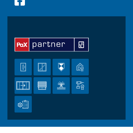








